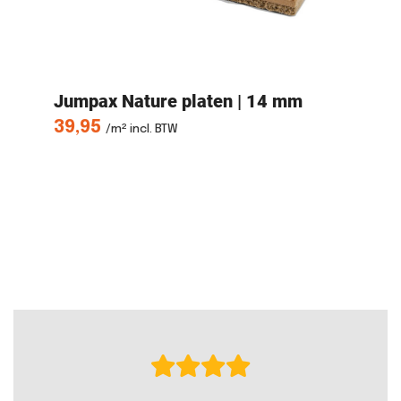
32
Jumpax Nature
platen | 14 mm
M
K
39,95
/m² incl. BTW
1