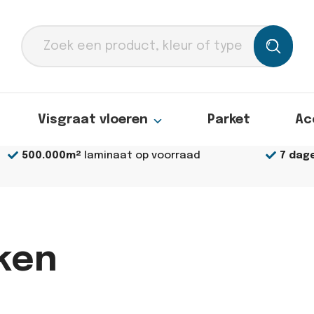
Producten
zoeken
Visgraat vloeren
Parket
Ac
500.000m²
laminaat op voorraad
7 dag
ken