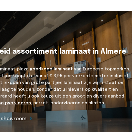
eid assortiment laminaat in Almere
Laminaat-plaza
goedkoop laminaat
van Europese topmerken.
tijen koopt u al vanaf € 8,95 per vierkante meter inclusief
t inkopen van grote partijen laminaat zijn wij in staat om
 laag te houden, zonder dat u inlevert op kwaliteit en
eraard heeft u ook keuze uit een groot en divers aanbod
e pvc vloeren
, parket, ondervloeren en plinten.
e showroom