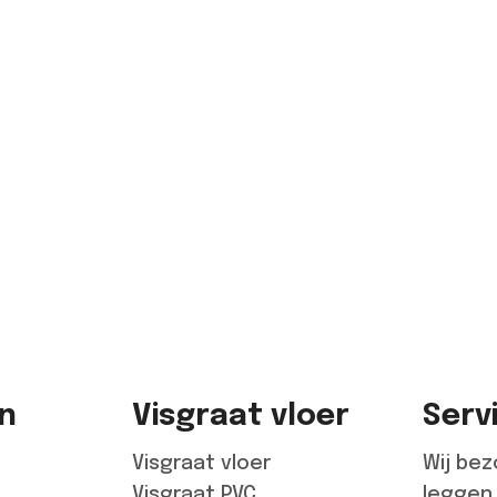
en
Visgraat vloer
Serv
Visgraat vloer
Wij be
Visgraat PVC
leggen