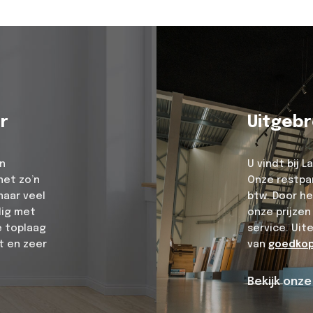
r
Uitgebr
en
U vindt bij 
net zo’n
Onze restpar
maar veel
btw. Door he
dig met
onze prijzen
e toplaag
service. Uit
t en zeer
van
goedkop
Bekijk onz