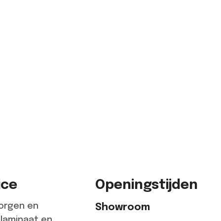
ice
Openingstijden
zorgen en
Showroom
 laminaat en