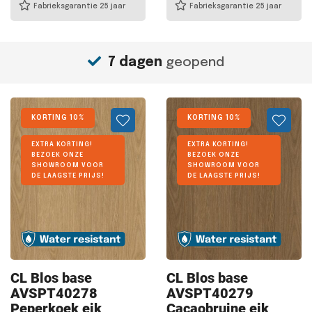
Fabrieksgarantie 25 jaar
Fabrieksgarantie 25 jaar
7 dagen
geopend
KORTING 10%
KORTING 10%
EXTRA KORTING!
EXTRA KORTING!
BEZOEK ONZE
BEZOEK ONZE
SHOWROOM VOOR
SHOWROOM VOOR
DE LAAGSTE PRIJS!
DE LAAGSTE PRIJS!
CL Blos
base
CL Blos
base
AVSPT40278
AVSPT40279
Peperkoek eik
Cacaobruine eik