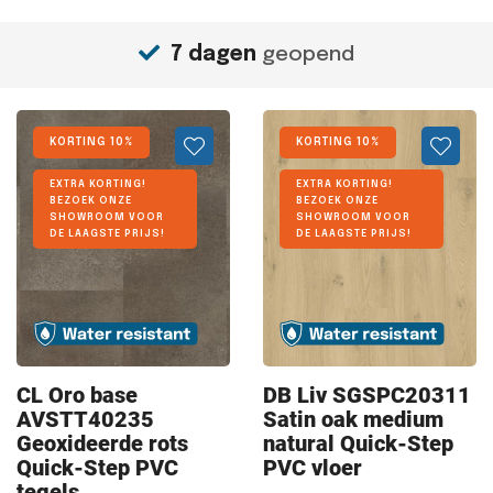
7 dagen
geopend
KORTING 10%
KORTING 10%
EXTRA KORTING!
EXTRA KORTING!
BEZOEK ONZE
BEZOEK ONZE
SHOWROOM VOOR
SHOWROOM VOOR
DE LAAGSTE PRIJS!
DE LAAGSTE PRIJS!
CL Oro
base
DB Liv
SGSPC20311
AVSTT40235
Satin oak medium
Geoxideerde rots
natural Quick-Step
Quick-Step PVC
PVC vloer
tegels