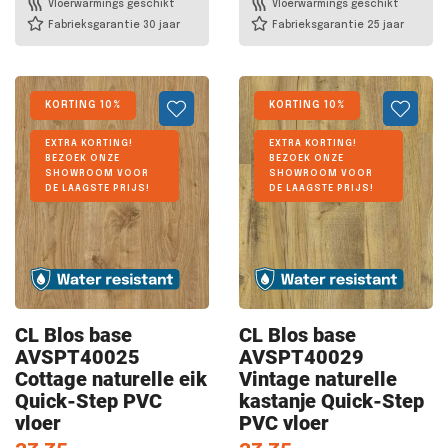
Vloerwarmings geschikt
Vloerwarmings geschikt
Fabrieksgarantie 30 jaar
Fabrieksgarantie 25 jaar
KORTING 10%
KORTING 10%
EXTRA KORTING!
EXTRA KORTING!
BEZOEK ONZE
BEZOEK ONZE
SHOWROOM VOOR
SHOWROOM VOOR
DE LAAGSTE PRIJS!
DE LAAGSTE PRIJS!
CL Blos
base
CL Blos
base
AVSPT40025
AVSPT40029
Cottage naturelle eik
Vintage naturelle
Quick-Step PVC
kastanje Quick-Step
vloer
PVC vloer