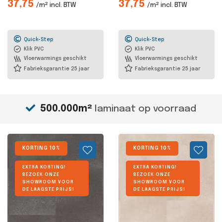
37,75
37,75
/m² incl. BTW
/m² incl. BTW
Quick-Step
Quick-Step
Klik PVC
Klik PVC
Vloerwarmings geschikt
Vloerwarmings geschikt
Fabrieksgarantie 25 jaar
Fabrieksgarantie 25 jaar
500.000m²
laminaat op voorraad
KORTING 10%
KORTING 10%
EXTRA KORTING!
EXTRA KORTING!
BEZOEK ONZE
BEZOEK ONZE
SHOWROOM VOOR
SHOWROOM VOOR
DE LAAGSTE PRIJS!
DE LAAGSTE PRIJS!