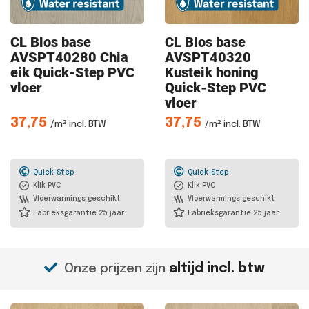
CL Blos
base
CL Blos
base
AVSPT40280 Chia
AVSPT40320
eik Quick-Step PVC
Kusteik honing
vloer
Quick-Step PVC
vloer
37,75
37,75
/m² incl. BTW
/m² incl. BTW
Quick-Step
Quick-Step
Klik PVC
Klik PVC
Vloerwarmings geschikt
Vloerwarmings geschikt
Fabrieksgarantie 25 jaar
Fabrieksgarantie 25 jaar
Onze prijzen zijn
altijd incl. btw