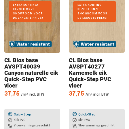
EXTRA KORTING!
EXTRA KORTING!
BEZOEK ONZE
BEZOEK ONZE
SHOWROOM VOOR
SHOWROOM VOOR
DE LAAGSTE PRIJS!
DE LAAGSTE PRIJS!
CL Blos
base
CL Blos
base
AVSPT40039
AVSPT40277
Canyon naturelle eik
Karnemelk eik
Quick-Step PVC
Quick-Step PVC
vloer
vloer
37,75
37,75
/m² incl. BTW
/m² incl. BTW
Quick-Step
Quick-Step
Klik PVC
Klik PVC
Vloerwarmings geschikt
Vloerwarmings geschikt