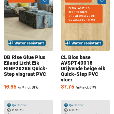
EXTRA KORTING!
BEZOEK ONZE
SHOWROOM VOOR
DE LAAGSTE PRIJS!
DB Rise
Glue Plus
CL Blos
base
Eiland Licht Eik
AVSPT40018
RIGP20288 Quick-
Drijvende beige eik
Step visgraat PVC
Quick-Step PVC
vloer
16,95
37,75
/m² incl. BTW
/m² incl. BTW
Quick-Step
Quick-Step
Plak PVC
Klik PVC