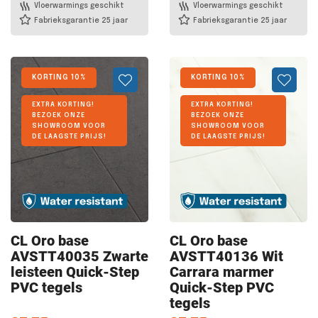
Vloerwarmings geschikt
Vloerwarmings geschikt
Fabrieksgarantie 25 jaar
Fabrieksgarantie 25 jaar
KORTING 10%
KORTING 10%
EXTRA KORTING!
EXTRA KORTING!
BEZOEK ONZE
BEZOEK ONZE
SHOWROOM VOOR
SHOWROOM VOOR
DE LAAGSTE PRIJS!
DE LAAGSTE PRIJS!
CL Oro
base
CL Oro
base
AVSTT40035 Zwarte
AVSTT40136 Wit
leisteen Quick-Step
Carrara marmer
PVC tegels
Quick-Step PVC
tegels