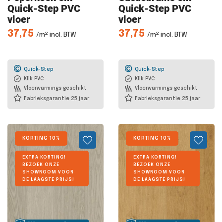
Quick-Step PVC
Quick-Step PVC
vloer
vloer
37,75
37,75
/m² incl. BTW
/m² incl. BTW
Quick-Step
Quick-Step
Klik PVC
Klik PVC
Vloerwarmings geschikt
Vloerwarmings geschikt
Fabrieksgarantie 25 jaar
Fabrieksgarantie 25 jaar
KORTING 10%
KORTING 10%
EXTRA KORTING!
EXTRA KORTING!
BEZOEK ONZE
BEZOEK ONZE
SHOWROOM VOOR
SHOWROOM VOOR
DE LAAGSTE PRIJS!
DE LAAGSTE PRIJS!