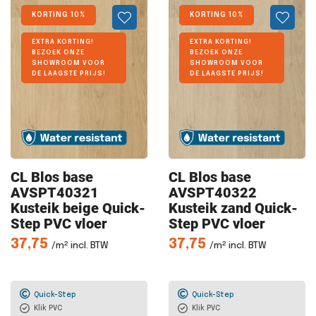
KORTING 10%
KORTING 10%
EXTRA KORTING!
EXTRA KORTING!
BEZOEK ONZE
BEZOEK ONZE
SHOWROOM VOOR
SHOWROOM VOOR
DE LAAGSTE PRIJS!
DE LAAGSTE PRIJS!
CL Blos
base
CL Blos
base
AVSPT40321
AVSPT40322
Kusteik beige Quick-
Kusteik zand Quick-
Step PVC vloer
Step PVC vloer
37,75
37,75
/m² incl. BTW
/m² incl. BTW
Quick-Step
Quick-Step
Klik PVC
Klik PVC