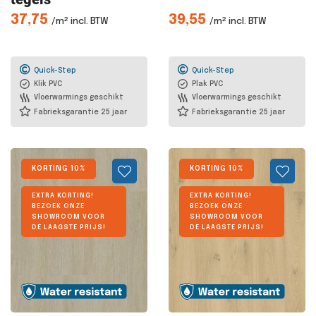
37,75
39,55
/m² incl. BTW
/m² incl. BTW
Quick-Step
Quick-Step
Klik PVC
Plak PVC
Vloerwarmings geschikt
Vloerwarmings geschikt
Fabrieksgarantie 25 jaar
Fabrieksgarantie 25 jaar
KORTING 10%
KORTING 10%
EXTRA KORTING!
EXTRA KORTING!
BEZOEK ONZE
BEZOEK ONZE
SHOWROOM VOOR
SHOWROOM VOOR
DE LAAGSTE PRIJS!
DE LAAGSTE PRIJS!