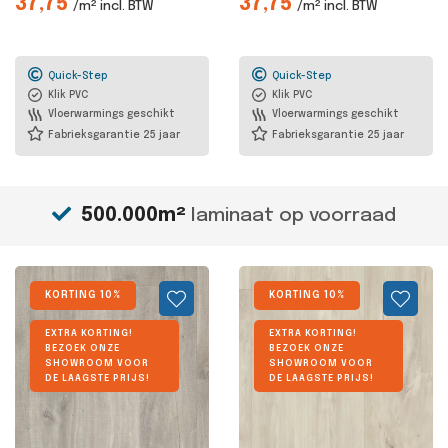
37,75
37,75
/m² incl. BTW
/m² incl. BTW
Quick-Step
Quick-Step
Klik PVC
Klik PVC
Vloerwarmings geschikt
Vloerwarmings geschikt
Fabrieksgarantie 25 jaar
Fabrieksgarantie 25 jaar
500.000m²
laminaat op voorraad
KORTING 10%
KORTING 10%
EXTRA KORTING!
EXTRA KORTING!
BEZOEK ONZE
BEZOEK ONZE
SHOWROOM VOOR
SHOWROOM VOOR
DE LAAGSTE PRIJS!
DE LAAGSTE PRIJS!