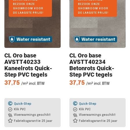
BEZOEK ONZE
BEZOEK ONZE
SHOWROOM VOOR
SHOWROOM VOOR
DE LAAGSTE PRIJS!
DE LAAGSTE PRIJS!
CL Oro
base
CL Oro
base
AVSTT40233
AVSTT40234
Kaneelrots Quick-
Betonrots Quick-
Step PVC tegels
Step PVC tegels
37,75
37,75
/m² incl. BTW
/m² incl. BTW
Quick-Step
Quick-Step
Klik PVC
Klik PVC
Vloerwarmings geschikt
Vloerwarmings geschikt
Fabrieksgarantie 25 jaar
Fabrieksgarantie 25 jaar