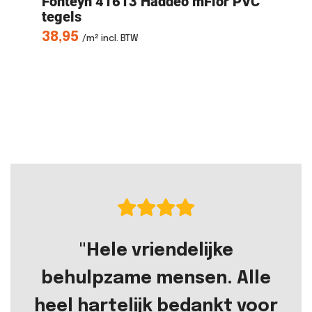
t
Fonteyn 41613
Haddeo mFlor PVC
DB
tegels
P
38,95
3
/m² incl. BTW
"Hele vriendelijke
behulpzame mensen. Alle
heel hartelijk bedankt voor