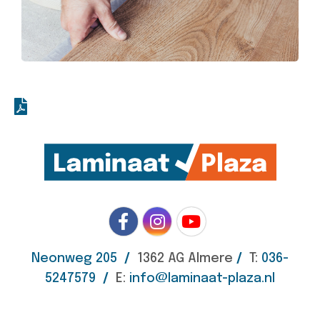
Neonweg 205
/
1362 AG Almere
/
T:
036-
5247579
/
E:
info@laminaat-plaza.nl