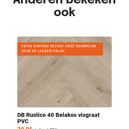
Anderen bekeken
ook
EXTRA KORTING! BEZOEK ONZE SHOWROOM
VOOR DE LAAGSTE PRIJS!
t
DB Rustico
40 Belakos visgraat
DB
PVC
P