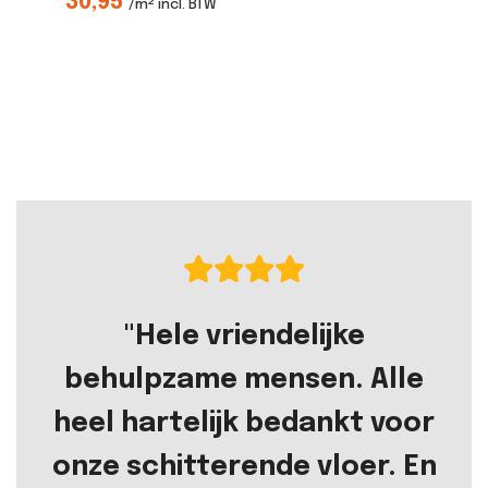
30,95
3
/m² incl. BTW
"Hele vriendelijke
behulpzame mensen. Alle
heel hartelijk bedankt voor
onze schitterende vloer. En