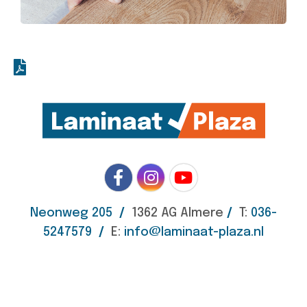
Neonweg 205
/
1362 AG Almere
/
T:
036-
5247579
/
E:
info@laminaat-plaza.nl