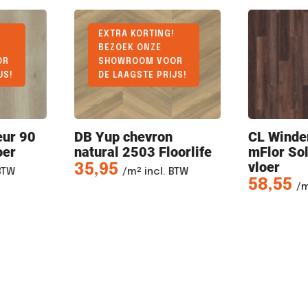
G!
OOR
IJS!
n
CL Windermere
57621
Fonteyn
loorlife
mFlor Solcora PVC
mFlor P
vloer
38,95
. BTW
58,55
/m² incl. BTW