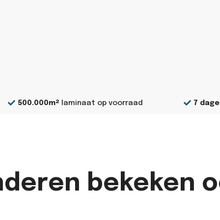
500.000m²
laminaat op voorraad
7 dage
nderen bekeken o