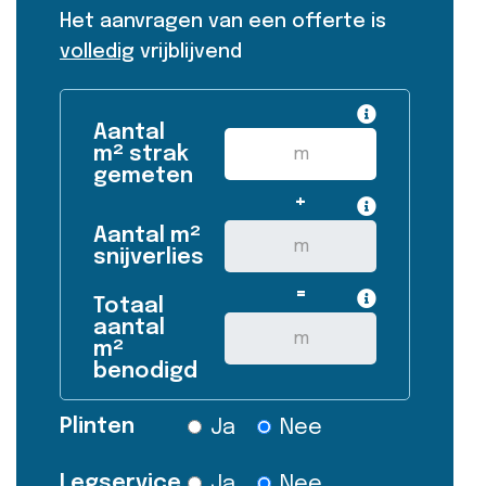
Het aanvragen van een offerte is
volledig
vrijblijvend
Aantal
m² strak
gemeten
+
Aantal m²
snijverlies
=
Totaal
aantal
m²
benodigd
Plinten
Ja
Nee
Legservice
Ja
Nee