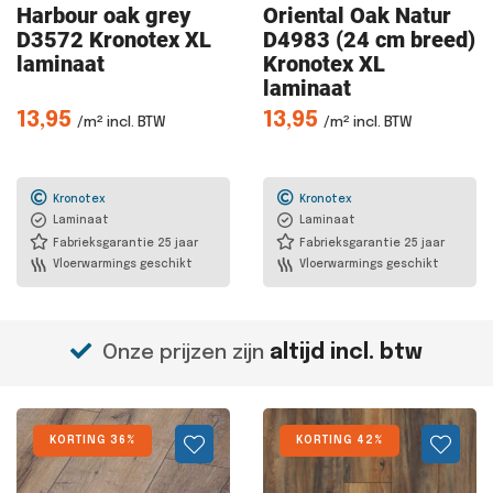
Harbour oak
grey
Oriental Oak
Natur
D3572 Kronotex XL
D4983 (24 cm breed)
laminaat
Kronotex XL
laminaat
13,95
13,95
/m² incl. BTW
/m² incl. BTW
Kronotex
Kronotex
Laminaat
Laminaat
Fabrieksgarantie 25 jaar
Fabrieksgarantie 25 jaar
Vloerwarmings geschikt
Vloerwarmings geschikt
Onze prijzen zijn
altijd incl. btw
KORTING 36%
KORTING 42%