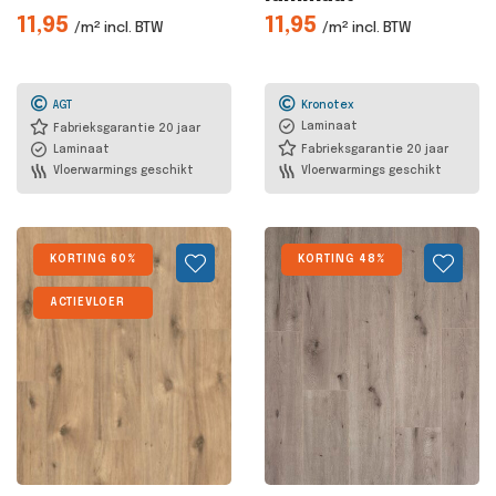
11,95
11,95
/m² incl. BTW
/m² incl. BTW
AGT
Kronotex
Laminaat
Fabrieksgarantie 20 jaar
Laminaat
Fabrieksgarantie 20 jaar
Vloerwarmings geschikt
Vloerwarmings geschikt
KORTING 60%
KORTING 48%
ACTIEVLOER