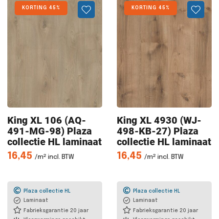
KORTING 45%
KORTING 45%
King XL
106 (AQ-
King XL
4930 (WJ-
491-MG-98) Plaza
498-KB-27) Plaza
collectie HL laminaat
collectie HL laminaat
16,45
16,45
/m² incl. BTW
/m² incl. BTW
Plaza collectie HL
Plaza collectie HL
Laminaat
Laminaat
Fabrieksgarantie 20 jaar
Fabrieksgarantie 20 jaar