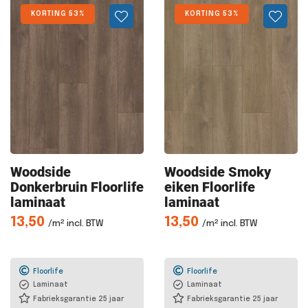
KORTING 53%
KORTING 53%
Woodside
Woodside Smoky
Donkerbruin
Floorlife
eiken Floorlife
laminaat
laminaat
13,50
13,50
/m² incl. BTW
/m² incl. BTW
Floorlife
Floorlife
Laminaat
Laminaat
Fabrieksgarantie 25 jaar
Fabrieksgarantie 25 jaar