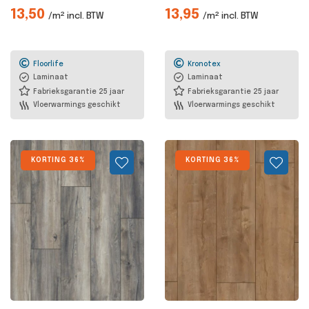
13,50
13,95
/m² incl. BTW
/m² incl. BTW
Floorlife
Kronotex
Laminaat
Laminaat
Fabrieksgarantie 25 jaar
Fabrieksgarantie 25 jaar
Vloerwarmings geschikt
Vloerwarmings geschikt
KORTING 36%
KORTING 36%