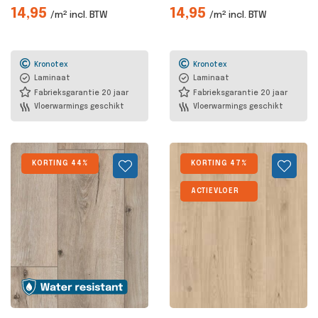
14,95
14,95
/m² incl. BTW
/m² incl. BTW
Kronotex
Kronotex
Laminaat
Laminaat
Fabrieksgarantie 20 jaar
Fabrieksgarantie 20 jaar
Vloerwarmings geschikt
Vloerwarmings geschikt
KORTING 44%
KORTING 47%
ACTIEVLOER