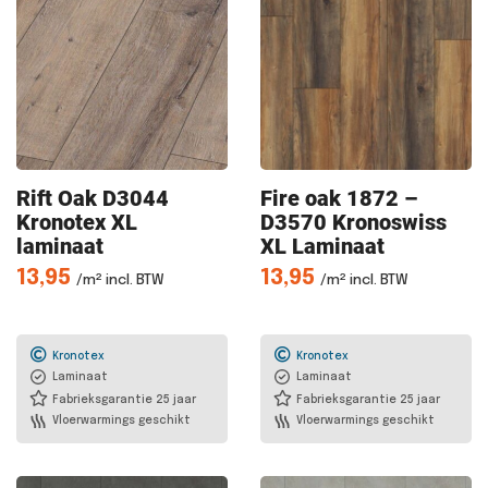
Rift Oak
D3044
Fire oak
1872 –
Kronotex XL
D3570 Kronoswiss
laminaat
XL Laminaat
13,95
13,95
/m² incl. BTW
/m² incl. BTW
Kronotex
Kronotex
Laminaat
Laminaat
Fabrieksgarantie 25 jaar
Fabrieksgarantie 25 jaar
Vloerwarmings geschikt
Vloerwarmings geschikt