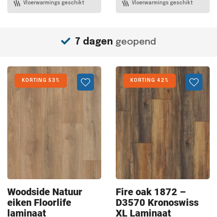
Vloerwarmings geschikt
Vloerwarmings geschikt
7 dagen
geopend
KORTING 53%
KORTING 42%
Woodside Natuur
Fire oak
1872 –
eiken Floorlife
D3570 Kronoswiss
laminaat
XL Laminaat