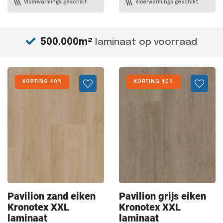
Vloerwarmings geschikt
Vloerwarmings geschikt
500.000m²
laminaat op voorraad
KORTING 40%
KORTING 40%
Pavilion zand
eiken
Pavilion grijs
eiken
Kronotex XXL
Kronotex XXL
laminaat
laminaat