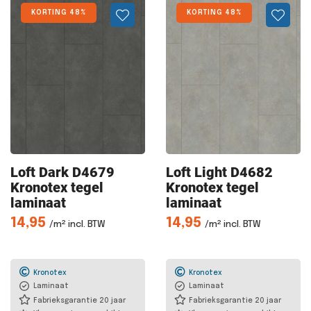
KORTING 48%
KORTING 48%
Loft Dark
D4679
Loft Light
D4682
Kronotex tegel
Kronotex tegel
laminaat
laminaat
14,95
14,95
/m² incl. BTW
/m² incl. BTW
Kronotex
Kronotex
Laminaat
Laminaat
Fabrieksgarantie 20 jaar
Fabrieksgarantie 20 jaar