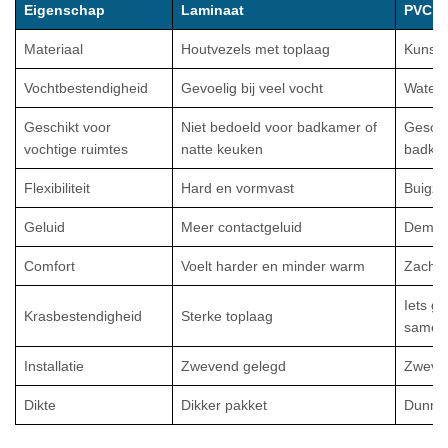
Eigenschap
Laminaat
PVC
Materiaal
Houtvezels met toplaag
Kunsts
Vochtbestendigheid
Gevoelig bij veel vocht
Waterd
Geschikt voor
Niet bedoeld voor badkamer of
Geschi
vochtige ruimtes
natte keuken
badkam
Flexibiliteit
Hard en vormvast
Buigza
Geluid
Meer contactgeluid
Dempe
Comfort
Voelt harder en minder warm
Zachte
Iets g
Krasbestendigheid
Sterke toplaag
samens
Installatie
Zwevend gelegd
Zweven
Dikte
Dikker pakket
Dunner