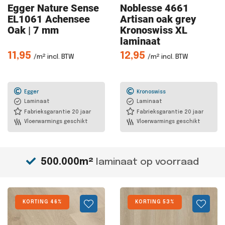
Egger Nature
Sense
Noblesse 4661
EL1061 Achensee
Artisan oak grey
Oak | 7 mm
Kronoswiss XL
laminaat
11,95
12,95
/m² incl. BTW
/m² incl. BTW
Egger
Kronoswiss
Laminaat
Laminaat
Fabrieksgarantie 20 jaar
Fabrieksgarantie 20 jaar
Vloerwarmings geschikt
Vloerwarmings geschikt
500.000m²
laminaat op voorraad
KORTING 46%
KORTING 53%