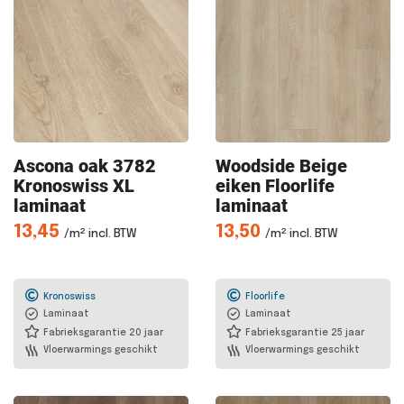
Ascona oak
3782
Woodside Beige
Kronoswiss XL
eiken Floorlife
laminaat
laminaat
13,45
13,50
/m² incl. BTW
/m² incl. BTW
Kronoswiss
Floorlife
Laminaat
Laminaat
Fabrieksgarantie 20 jaar
Fabrieksgarantie 25 jaar
Vloerwarmings geschikt
Vloerwarmings geschikt