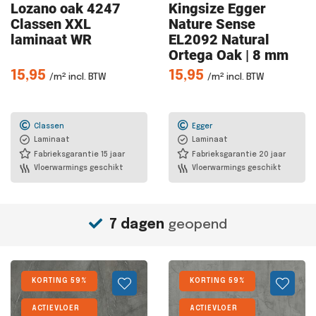
Lozano oak
4247
Kingsize Egger
Classen XXL
Nature Sense
laminaat WR
EL2092 Natural
Ortega Oak | 8 mm
15,95
15,95
/m² incl. BTW
/m² incl. BTW
Classen
Egger
Laminaat
Laminaat
Fabrieksgarantie 15 jaar
Fabrieksgarantie 20 jaar
Vloerwarmings geschikt
Vloerwarmings geschikt
7 dagen
geopend
KORTING 59%
KORTING 59%
ACTIEVLOER
ACTIEVLOER