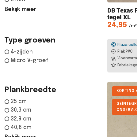
Bekijk meer
DB Texas
P
tegel XL
24,95
/m²
Type groeven
Plaza coll
4-zijden
Plak PVC
Vloerwarm
Micro V-groef
Fabrieksga
Plankbreedte
KORTING 
25 cm
GEÏNTEGR
30,3 cm
ONDERVL
32,9 cm
40,6 cm