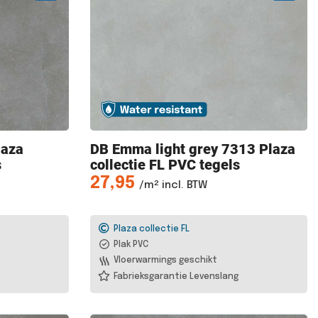
laza
DB Emma
light grey 7313 Plaza
s
collectie FL PVC tegels
27,95
/m² incl. BTW
Plaza collectie FL
Plak PVC
Vloerwarmings geschikt
Fabrieksgarantie Levenslang