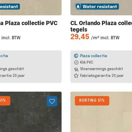
na
Plaza collectie PVC
CL Orlando
Plaza colle
tegels
29,45
 incl. BTW
/m² incl. BTW
ectie
Plaza collectie
Klik PVC
ings geschikt
Vloerwarmings geschikt
rantie 20 jaar
Fabrieksgarantie 20 jaar
51%
KORTING 51%