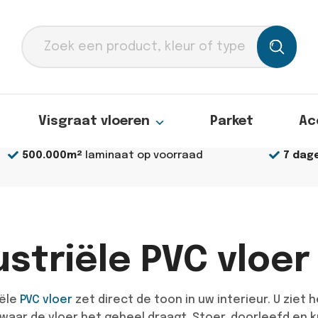
Producten
zoeken
Visgraat vloeren
Parket
Ac
500.000m²
laminaat op voorraad
7 dag
ustriële PVC vloer
iële
PVC vloer
zet direct de toon in uw interieur. U ziet
 waar de vloer het geheel draagt. Stoer, doorleefd en kra