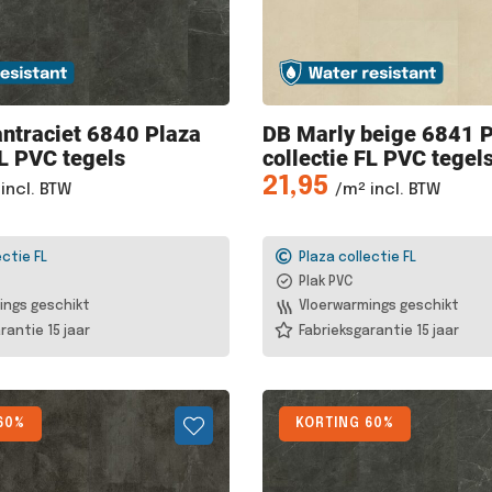
ntraciet 6840 Plaza
DB Marly
beige 6841 P
FL PVC tegels
collectie FL PVC tegel
21,95
incl. BTW
/m² incl. BTW
ectie FL
Plaza collectie FL
Plak PVC
ings geschikt
Vloerwarmings geschikt
rantie 15 jaar
Fabrieksgarantie 15 jaar
60%
KORTING 60%