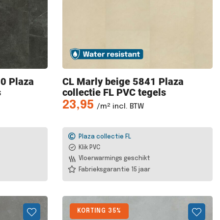
40 Plaza
CL Marly
beige 5841 Plaza
s
collectie FL PVC tegels
23,95
/m² incl. BTW
Plaza collectie FL
Klik PVC
Vloerwarmings geschikt
Fabrieksgarantie 15 jaar
KORTING 35%