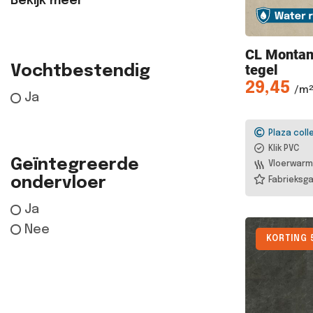
Bekijk meer
CL Monta
tegel
Vochtbestendig
29,45
/m²
Ja
Plaza coll
Klik PVC
Geïntegreerde
Vloerwarm
ondervloer
Fabrieksga
Ja
Nee
KORTING 