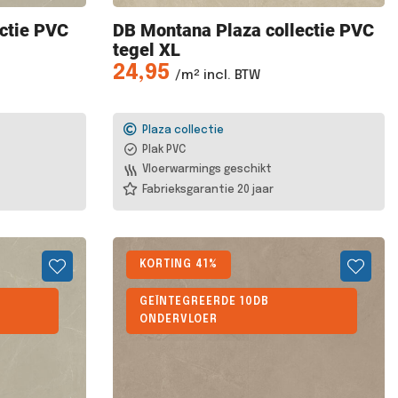
ctie PVC
DB Montana
Plaza collectie PVC
tegel XL
24,95
/m² incl. BTW
Plaza collectie
Plak PVC
Vloerwarmings geschikt
Fabrieksgarantie 20 jaar
KORTING 41%
GEÏNTEGREERDE 10DB
ONDERVLOER