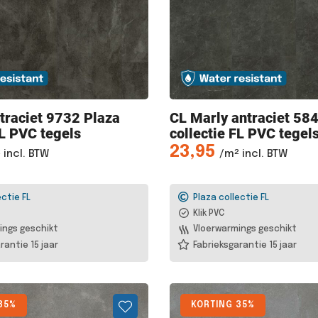
traciet 9732 Plaza
CL Marly
antraciet 58
FL PVC tegels
collectie FL PVC tegel
23,95
 incl. BTW
/m² incl. BTW
ectie FL
Plaza collectie FL
Klik PVC
ings geschikt
Vloerwarmings geschikt
rantie 15 jaar
Fabrieksgarantie 15 jaar
35%
KORTING 35%