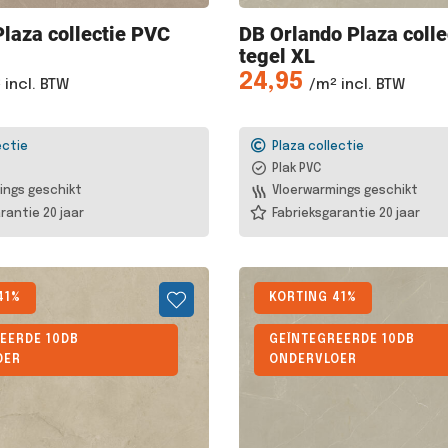
laza collectie PVC
DB Orlando
Plaza colle
tegel XL
24,95
 incl. BTW
/m² incl. BTW
ectie
Plaza collectie
Plak PVC
ings geschikt
Vloerwarmings geschikt
rantie 20 jaar
Fabrieksgarantie 20 jaar
41%
KORTING 41%
EERDE 10DB
GEÏNTEGREERDE 10DB
OER
ONDERVLOER