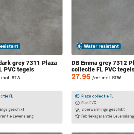
dark grey 7311 Plaza
DB Emma
grey 7312 P
FL PVC tegels
collectie FL PVC tegel
27,95
 incl. BTW
/m² incl. BTW
ectie FL
Plaza collectie FL
Plak PVC
ings geschikt
Vloerwarmings geschikt
rantie Levenslang
Fabrieksgarantie Levenslang