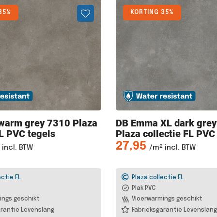
35%
KORTING 35%
warm grey 7310 Plaza
DB Emma
XL dark gre
FL PVC tegels
Plaza collectie FL PVC
27,95
 incl. BTW
/m² incl. BTW
ectie FL
Plaza collectie FL
Plak PVC
ings geschikt
Vloerwarmings geschikt
rantie Levenslang
Fabrieksgarantie Levenslang