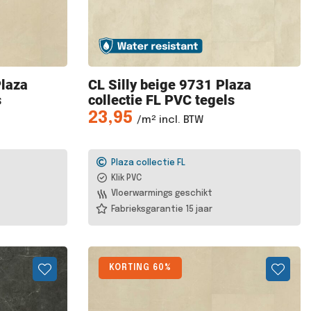
laza
CL Silly
beige 9731 Plaza
s
collectie FL PVC tegels
23,95
/m² incl. BTW
Plaza collectie FL
Klik PVC
Vloerwarmings geschikt
Fabrieksgarantie 15 jaar
KORTING 60%