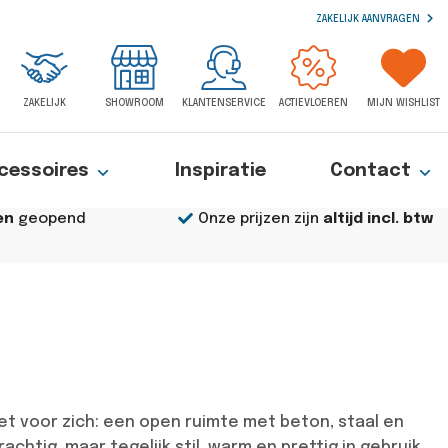
ZAKELIJK AANVRAGEN
ZAKELIJK
SHOWROOM
KLANTENSERVICE
ACTIEVLOEREN
MIJN WISHLIST
cessoires
Inspiratie
Contact
en
geopend
Onze prijzen zijn
altijd incl. btw
 het voor zich: een open ruimte met beton, staal en
chtig, maar tegelijk stil, warm en prettig in gebruik.