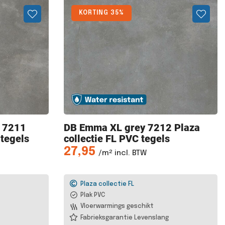
KORTING 35%
y 7211
DB Emma
XL grey 7212 Plaza
 tegels
collectie FL PVC tegels
27,95
/m² incl. BTW
Plaza collectie FL
Plak PVC
Vloerwarmings geschikt
Fabrieksgarantie Levenslang