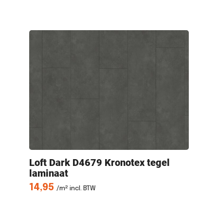
Loft Dark
D4679 Kronotex tegel
Z
laminaat
Kr
14,95
1
/m² incl. BTW