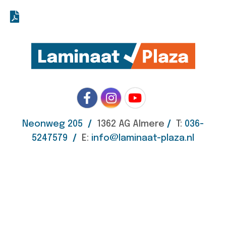
Neonweg 205
/
1362 AG Almere
/
T:
036-
5247579
/
E:
info@laminaat-plaza.nl