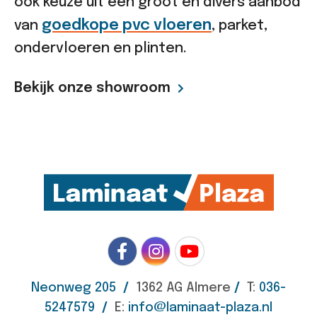
ook keuze uit een groot en divers aanbod
goedkope pvc vloeren
van
, parket,
ondervloeren en plinten.
Bekijk onze showroom
Neonweg 205
/
1362 AG Almere
/
T:
036-
5247579
/
E:
info@laminaat-plaza.nl